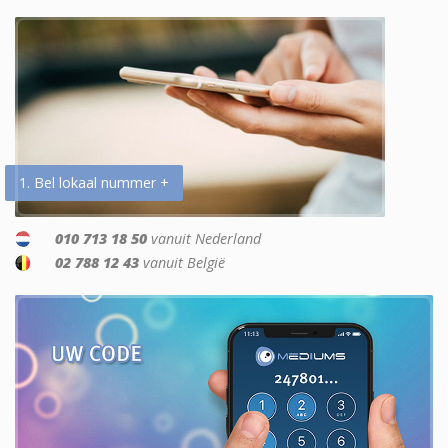
1. Bel lokaal nummer +
010 713 18 50
vanuit Nederland
02 788 12 43
vanuit België