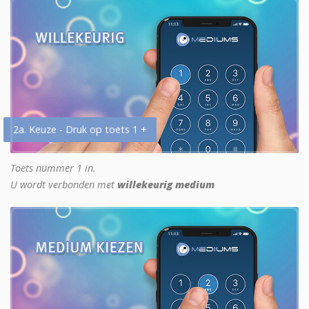
2a. Keuze - Druk op toets 1 +
Toets nummer 1 in.
U wordt verbonden met
willekeurig medium