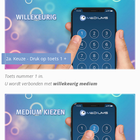
2a. Keuze - Druk op toets 1 +
Toets nummer 1 in.
U wordt verbonden met
willekeurig medium