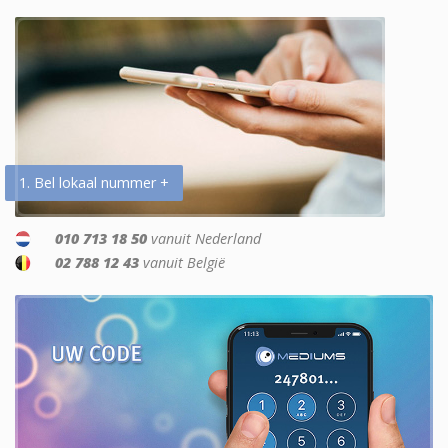
1. Bel lokaal nummer +
010 713 18 50
vanuit Nederland
02 788 12 43
vanuit België