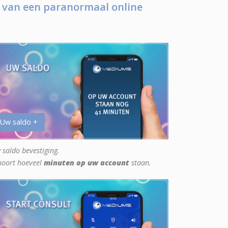
 van een paranormaal online
 Uw saldo +
 saldo bevestiging.
hoort hoeveel
minuten op uw account
staan.