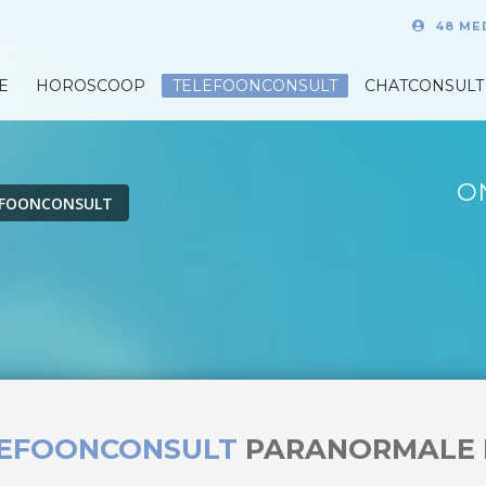
48 ME
E
HOROSCOOP
TELEFOONCONSULT
CHATCONSULT
O
EFOONCONSULT
LEFOONCONSULT
PARANORMALE 