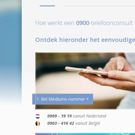
Hoe werkt een
0900
-telefoonconsul
Ontdek hieronder het eenvoudige
1. Bel Mediums-nummer +
0909 - 19 19
vanuit Nederland
0903 - 416 42
vanuit België