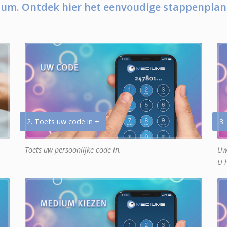
um. Ontdek hier het eenvoudige stappenplan
2. Toets uw code in +
3.
Toets uw persoonlijke code in.
Uw
U 