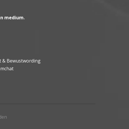
en medium
.
ht & Bewustwording
umchat
den