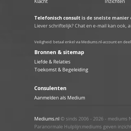
Klacht
Inzichten
Telefonisch consult
is de snelste manier
Liever schriftelijk? Chat en e-mail kan ook, al
Veiligheid: betaal enkel via Mediums.nl-account en de
Bronnen & sitemap
Liefde & Relaties
Toekomst & Begeleiding
Consulenten
Aanmelden als Medium
Mediums.nl
© sinds 2006 - 2026
- mediums N
Paranormale Hulplijn:mediums geven inzich