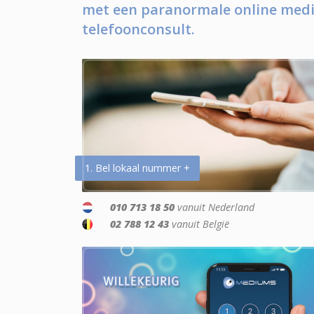
met een paranormale online medi
telefoonconsult.
1. Bel lokaal nummer +
010 713 18 50
vanuit Nederland
02 788 12 43
vanuit België