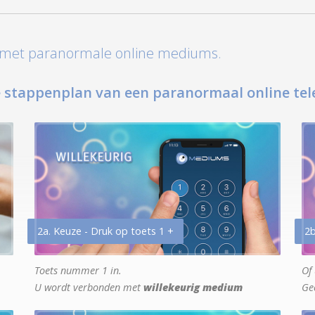
t met paranormale online mediums.
 stappenplan van een paranormaal online tel
2a. Keuze - Druk op toets 1 +
2b
Toets nummer 1 in.
Of 
U wordt verbonden met
willekeurig medium
Ge