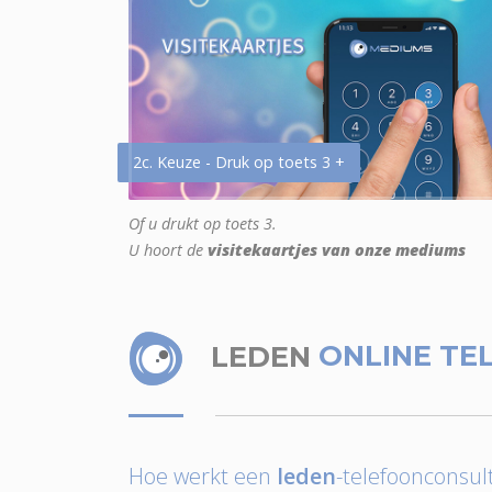
2c. Keuze - Druk op toets 3 +
Of u drukt op toets 3.
U hoort de
visitekaartjes van onze mediums
LEDEN
ONLINE TE
Hoe werkt een
leden
-telefoonconsult