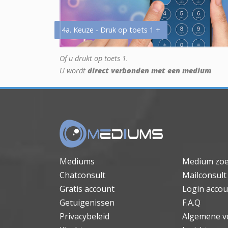
4a. Keuze - Druk op toets 1 +
Of u drukt op toets 1.
U wordt
direct verbonden met een medium
Mediums
Medium zo
Chatconsult
Mailconsult
Gratis account
Login accou
Getuigenissen
F.A.Q
Privacybeleid
Algemene v