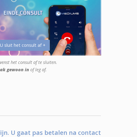
 U sluit het consult af +
enst het consult af te sluiten.
ak gewoon in
of leg af.
ijn. U gaat pas betalen na contact