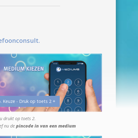
efoonconsult.
. Keuze - Druk op toets 2 +
u drukt op toets 2.
ef nu de
pincode in van een medium