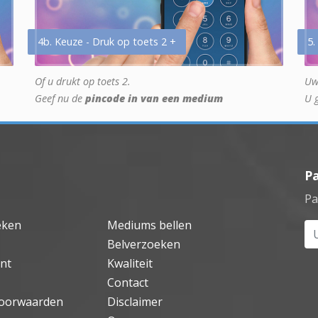
4b. Keuze - Druk op toets 2 +
5.
Of u drukt op toets 2.
Uw
Geef nu de
pincode in van een medium
U 
P
Pa
eken
Mediums bellen
Uw
Belverzoeken
nt
Kwaliteit
Contact
oorwaarden
Disclaimer