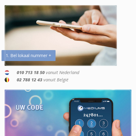
1. Bel lokaal nummer +
010 713 18 50
vanuit Nederland
02 788 12 43
vanuit België