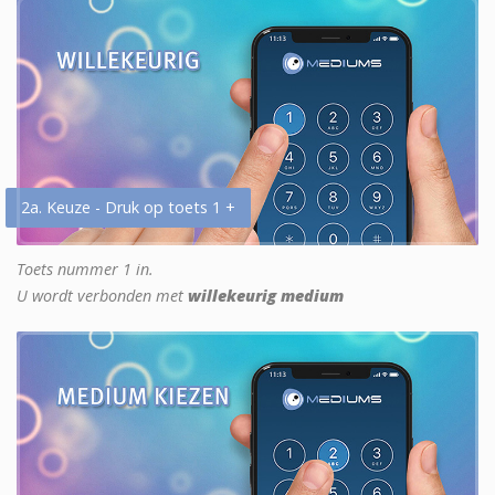
2a. Keuze - Druk op toets 1 +
Toets nummer 1 in.
U wordt verbonden met
willekeurig medium